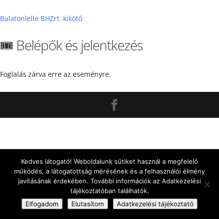
Balatonlelle BHZrt. kikötő
🎟️ Belépők és jelentkezés
Foglalás zárva erre az eseményre.
Kedves látogató! Weboldalunk sütiket használ a megfelelő
működés, a látogatottság mérésének és a felhasználói élmény
javításának érdekében. További információk az Adatkezelési
tájékoztatóban találhatók.
Elfogadom
Elutasítom
Adatkezelési tájékoztató