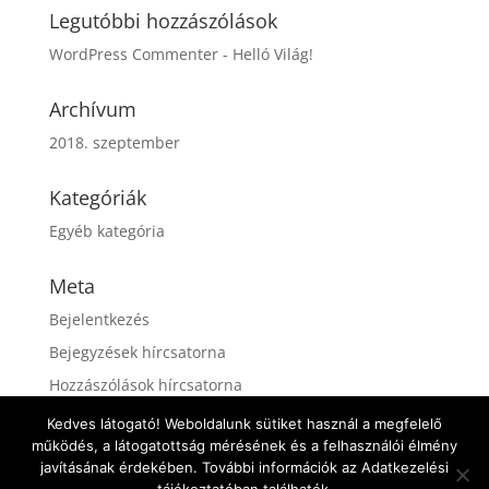
Legutóbbi hozzászólások
WordPress Commenter
-
Helló Világ!
Archívum
2018. szeptember
Kategóriák
Egyéb kategória
Meta
Bejelentkezés
Bejegyzések hírcsatorna
Hozzászólások hírcsatorna
WordPress Magyarország
Kedves látogató! Weboldalunk sütiket használ a megfelelő
működés, a látogatottság mérésének és a felhasználói élmény
javításának érdekében. További információk az Adatkezelési